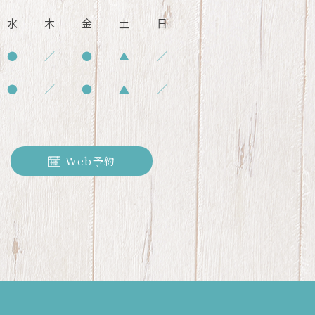
水
木
金
土
日
●
／
●
▲
／
●
／
●
▲
／
日
Web予約
0