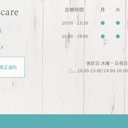
診療時間
月
火
10:00 - 13:30
●
●
3
15:00 - 19:00
●
●
1F
休診日:木曜・日祝
矯正歯科
△...10:00-13:00/14:00-16:0