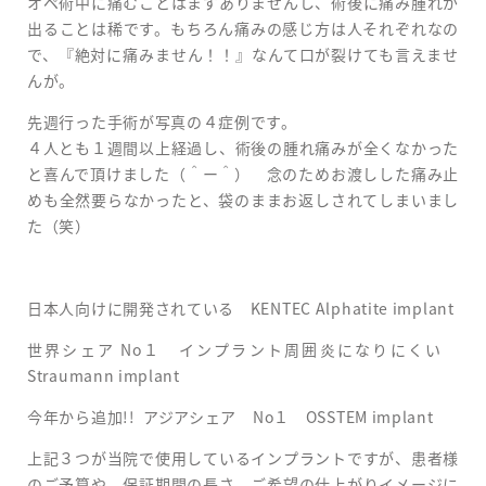
オペ術中に痛むことはまずありませんし、術後に痛み腫れが
出ることは稀です。もちろん痛みの感じ方は人それぞれなの
で、『絶対に痛みません！！』なんて口が裂けても言えませ
んが。
先週行った手術が写真の４症例です。
４人とも１週間以上経過し、術後の腫れ痛みが全くなかった
と喜んで頂けました（＾ー＾） 念のためお渡しした痛み止
めも全然要らなかったと、袋のままお返しされてしまいまし
た（笑）
日本人向けに開発されている KENTEC Alphatite implant
世界シェア No１ インプラント周囲炎になりにくい
Straumann implant
今年から追加!! アジアシェア No１ OSSTEM implant
上記３つが当院で使用しているインプラントですが、患者様
のご予算や、保証期間の長さ、ご希望の仕上がりイメージに