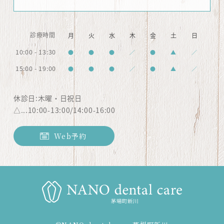
診療時間
月
火
水
木
金
土
日
10:00 - 13:30
●
●
●
／
●
▲
／
15:00 - 19:00
●
●
●
／
●
▲
／
休診日:木曜・日祝日
△...10:00-13:00/14:00-16:00
Web予約