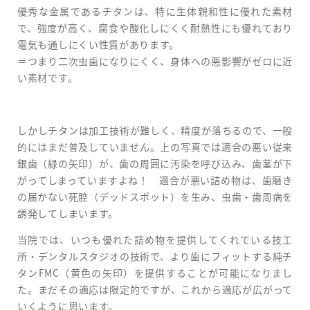
優秀な金属であるチタンは、特に生体親和性に優れた素材
で、強度が高く、腐食や酸化しにくく耐熱性にも優れており
電気も通しにくい性質があります。
＝つまり二次虫歯になりにくく、身体への悪影響がゼロに近
い素材です。
しかしチタンは加工技術が難しく、精度が落ちるので、一般
的にはまだ普及していません。上の写真では適合の悪い従来
銀歯（緑の矢印）が、歯の周囲に汚染を呼び込み、歯茎が下
がってしまっていますよね！ 適合が悪い詰め物は、歯磨き
の届かない死腔（デッドスポット）を生み、虫歯・歯周病を
誘発してしまいます。
当院では、いつも優れた詰め物を提供してくれている技工
所・デンタルスタジオの技術で、より歯にフィットする純チ
タンFMC（黄色の矢印）を提供することが可能になりまし
た。まだその適応は限定的ですが、これから適応が広がって
いくように思います。