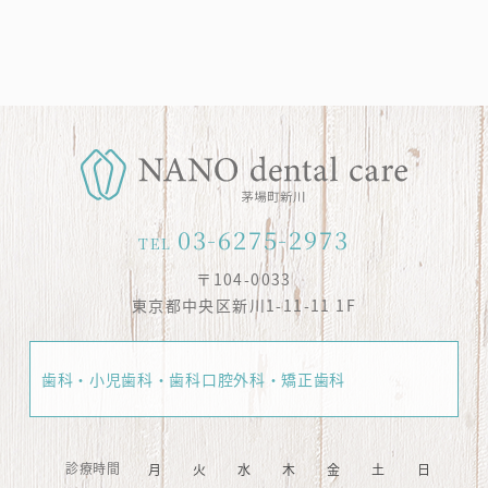
03-6275-2973
TEL
〒104-0033
東京都中央区新川1-11-11 1F
歯科・小児歯科・歯科口腔外科・矯正歯科
診療時間
月
火
水
木
金
土
日