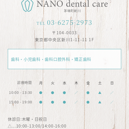
03-6275-2973
TEL
〒104-0033
東京都中央区新川1-11-11 1F
歯科・小児歯科・歯科口腔外科・矯正歯科
診療時間
月
火
水
木
金
土
日
10:00 - 13:30
●
●
●
／
●
▲
／
15:00 - 19:00
●
●
●
／
●
▲
／
休診日:木曜・日祝日
△...10:00-13:00/14:00-16:00